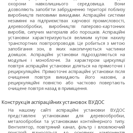
охорони навколишнього середовища. Вони
дозволяють запобігти забрудненню території поблизу
виробництв пиловими викидами. Аспіраційні системи
незамінні на підприємствах харчової промисловості,
деревообробки, виробництві паперово-картонних
виробів, сипучих матеріалів або порошків. Аспіраційні
установки характеризуються великим кутом нахилу
транспортних повітропроводів. Це робиться з метою
запобігання зон, в яких накопичуються частинки
домішок. Аспіраційні установки підрозділяються на
модульні і моноблочні. За характером циркуляції
повітря аспіраційні установки діляться на прямоточні і
рециркуляційні. Прямоточні аспіраційні установки після
очищення повітря викидають його назовні, а
рециркуляційні повністю або частково повертають
очищене повітря назад в приміщення.
Конструкція аспіраційних установок ВУДОС
На нашому сайті аспіраційні установки ВУДОС
представлені установками для деревообробки,
металообробки та установками контейнерного типу.
Вентилятор, повітряний канал, фільтр і вловлюючий
пристрій відносяться до основних компонентів