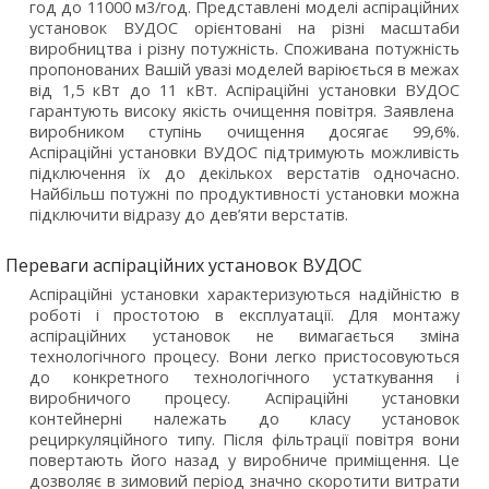
год до 11000 м3/год. Представлені моделі аспіраційних
установок ВУДОС орієнтовані на різні масштаби
виробництва і різну потужність. Споживана потужність
пропонованих Вашій увазі моделей варіюється в межах
від 1,5 кВт до 11 кВт. Аспіраційні установки ВУДОС
гарантують високу якість очищення повітря. Заявлена ​​
виробником ступінь очищення досягає 99,6%.
Аспіраційні установки ВУДОС підтримують можливість
підключення їх до декількох верстатів одночасно.
Найбільш потужні по продуктивності установки можна
підключити відразу до дев’яти верстатів.
Переваги аспіраційних установок ВУДОС
Аспіраційні установки характеризуються надійністю в
роботі і простотою в експлуатації. Для монтажу
аспіраційних установок не вимагається зміна
технологічного процесу. Вони легко пристосовуються
до конкретного технологічного устаткування і
виробничого процесу. Аспіраційні установки
контейнерні належать до класу установок
рециркуляційного типу. Після фільтрації повітря вони
повертають його назад у виробниче приміщення. Це
дозволяє в зимовий період значно скоротити витрати