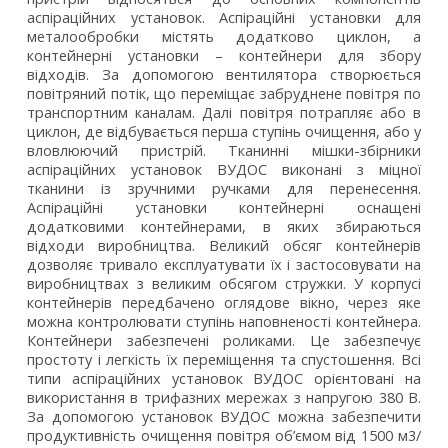
аспіраційних установок. Аспіраційні установки для
металообробки містять додатково циклон, а
контейнерні установки – контейнери для збору
відходів. За допомогою вентилятора створюється
повітряний потік, що переміщає забруднене повітря по
транспортним каналам. Далі повітря потрапляє або в
циклон, де відбувається перша ступінь очищення, або у
вловлюючий пристрій. Тканинні мішки-збірники
аспіраційних установок ВУДОС виконані з міцної
тканини із зручними ручками для перенесення.
Аспіраційні установки контейнерні оснащені
додатковими контейнерами, в яких збираються
відходи виробництва. Великий обсяг контейнерів
дозволяє тривало експлуатувати їх і застосовувати на
виробництвах з великим обсягом стружки. У корпусі
контейнерів передбачено оглядове вікно, через яке
можна контролювати ступінь наповненості контейнера.
Контейнери забезпечені роликами. Це забезпечує
простоту і легкість їх переміщення та спустошення. Всі
типи аспіраційних установок ВУДОС орієнтовані на
використання в трифазних мережах з напругою 380 В.
За допомогою установок ВУДОС можна забезпечити
продуктивність очищення повітря об’ємом від 1500 м3/