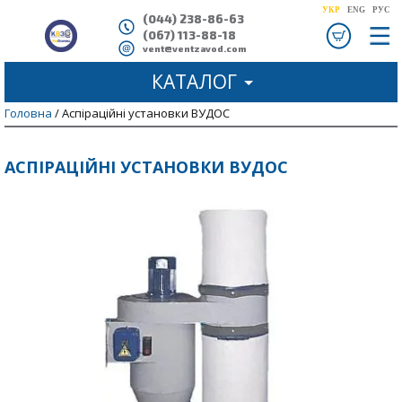
УКР
ENG
РУС
(044) 238-86-63
(067) 113-88-18
ve
nt@ventzavod.com
КАТАЛОГ
Головна
/ Аспіраційні установки ВУДОС
АСПІРАЦІЙНІ УСТАНОВКИ ВУДОС