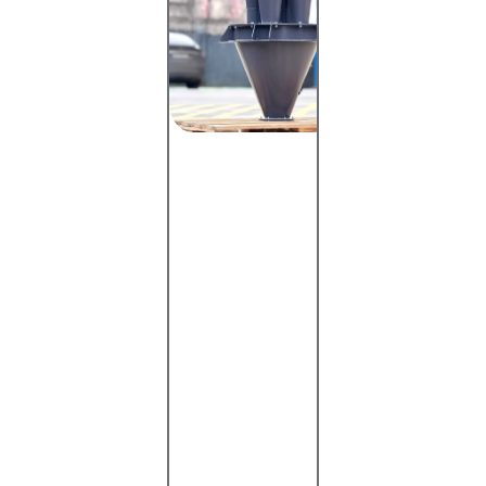
ВЗП
ПВМ
ВЗП-М
ЛІОТ
ЛТА
МІНІ
ОЕКДМ К
ОТІ
РІСІ
СЦН-40
СІОТ
СІОТ-М
СІОТ-М1