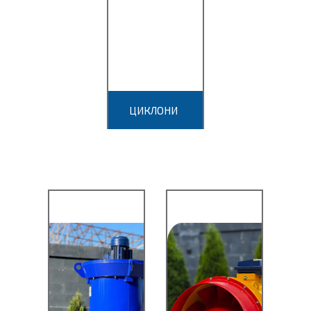
СДК-
ЦН-33
СК-ЦН-34
СК-
ЦН-34М
ЦИКЛОНИ
ЦС
ІРП 1.5