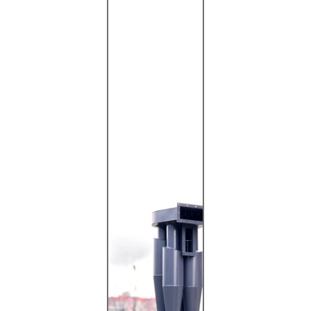
ЦМС-27
ЦН-11
ЦН-15У
УЦ-38
ЦН-24
ЦОК
ЦОЛ
ЦП-2
ЦР
ЦРК
УЦМ-38
УЦ