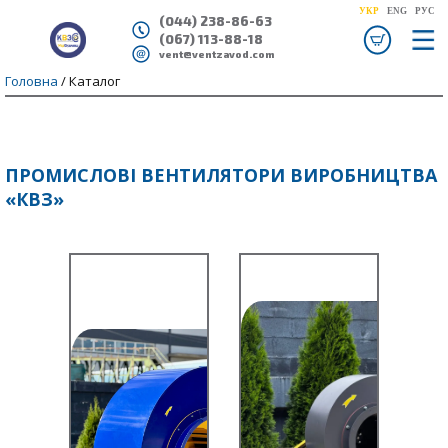
УКР
ENG
РУС
(044) 238-86-63
(067) 113-88-18
ve
nt@ventzavod.com
Головна
/ Каталог
ПРОМИСЛОВІ ВЕНТИЛЯТОРИ ВИРОБНИЦТВА
«КВЗ»
ВЦ 4-75
ВЦ 4-76 ж
ВЦ 14-46
ВЦ 10-28
Зерно­
венти­