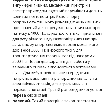
типу - ефективний, механічний пристрій з
електроприводом, здатний переміщати досить
великий потік повітря. У свою чергу
розрізняють такі його різновиди: низький тиск,
призначений для пересування газових мас при
натиску ≤ 1000 Па; середнього тиску, призначені
для руху різного виду газоповітряних мас при
загальному опорі системи, верхня межа якого
дорівнює 3000 Па; високого тиску для
транспортування газових мас під напором ≥
3000 Па. Перші два варіанти для роботи у
звичайних умовах виконуються з вуглецевої
сталі. Для вибухонебезпечних середовищ
потрібно виконання з різнорідних металів та
алюмінієвих сплавів, для агресивних – із
нержавіючої сталі. Третій різновид виконується
переважно зі сталі;
пиловий.
Такий пристрій є також агрегатом