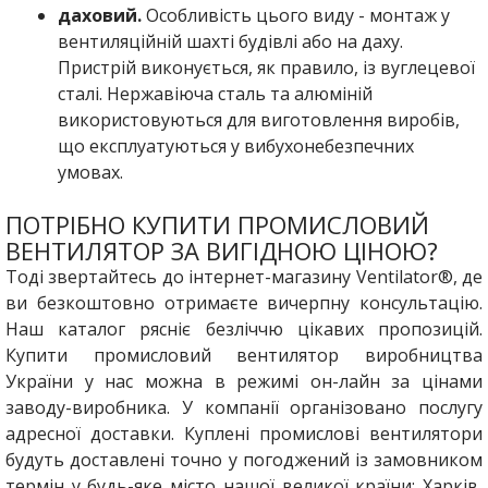
даховий.
Особливість цього виду - монтаж у
вентиляційній шахті будівлі або на даху.
Пристрій виконується, як правило, із вуглецевої
сталі. Нержавіюча сталь та алюміній
використовуються для виготовлення виробів,
що експлуатуються у вибухонебезпечних
умовах.
ПОТРІБНО КУПИТИ ПРОМИСЛОВИЙ
ВЕНТИЛЯТОР ЗА ВИГІДНОЮ ЦІНОЮ?
Тоді звертайтесь до інтернет-магазину Ventilator®, де
ви безкоштовно отримаєте вичерпну консультацію.
Наш каталог рясніє безліччю цікавих пропозицій.
Купити промисловий вентилятор виробництва
України у нас можна в режимі он-лайн за цінами
заводу-виробника. У компанії організовано послугу
адресної доставки. Куплені промислові вентилятори
будуть доставлені точно у погоджений із замовником
термін у будь-яке місто нашої великої країни: Харків,