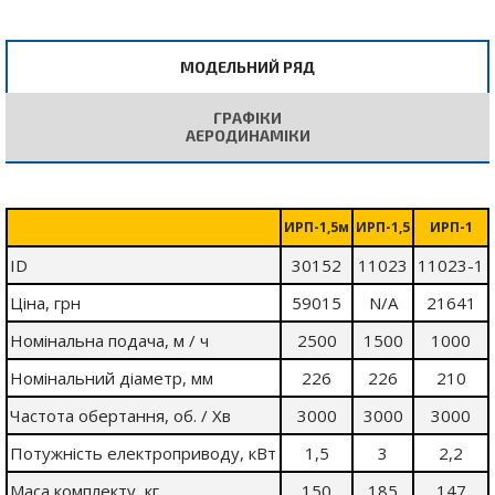
МОДЕЛЬНИЙ РЯД
ГРАФІКИ
АЕРОДИНАМІКИ
ИРП-1,5м
ИРП-1,5
ИРП-1
ID
30152
11023
11023-1
Ціна, грн
59015
N/A
21641
Номінальна подача, м / ч
2500
1500
1000
Номінальний діаметр, мм
226
226
210
Частота обертання, об. / Хв
3000
3000
3000
Потужність електроприводу, кВт
1,5
3
2,2
Маса комплекту, кг
150
185
147