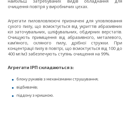
найбільш затребуваних видів обладнання для
очищення повітря у виробничих цехах.
Агрегати пиловловлюючі призначені для уловлювання
сухого пилу, що всмоктується від укриттів абразивних
кіл заточувальних, шліфувальних, обдирних верстатів.
Очищують приміщення від абразивного, металевого,
кам’яного, скляного пилу, дрібної стружки. При
концентрації пилу в повітрі, що всмоктується від 100 до
400 мг/м3 забезпечують ступінь очищення на 99%.
Агрегати ІРП складаються з:
блоку рукавів з механізмами струшування;
відбивачів;
піддону з кришкою.