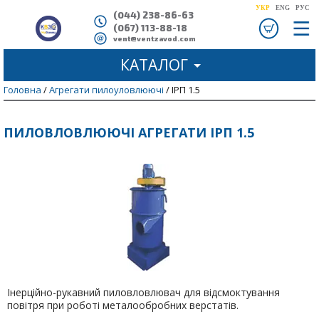
УКР
ENG
РУС
(044) 238-86-63
(067) 113-88-18
ve
nt@ventzavod.com
КАТАЛОГ
Головна
/
Агрегати пилоуловлюючі
/ ІРП 1.5
ПИЛОВЛОВЛЮЮЧІ АГРЕГАТИ ІРП 1.5
Інерційно-рукавний пиловловлювач для відсмоктування
повітря при роботі металообробних верстатів.