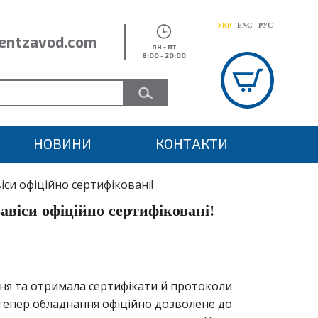
УКР
ENG
РУС
entzavod.com
пн - пт
8:00 - 20:00
НОВИНИ
КОНТАКТИ
віси офіційно сертифіковані!
завіси офіційно сертифіковані!
ння та отримала сертифікати й протоколи
ідтепер обладнання офіційно дозволене до