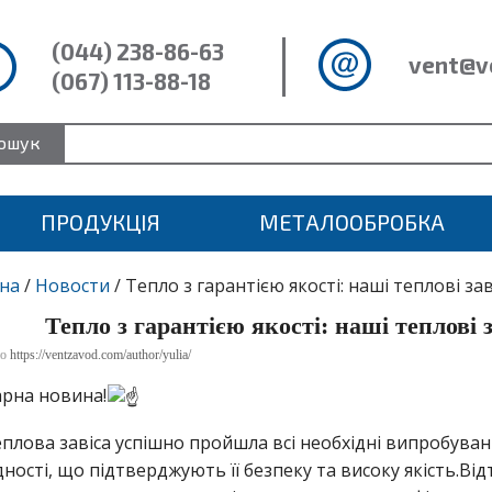
(044) 238-86-63
ve
nt@v
(067) 113-88-18
ошук
ПРОДУКЦІЯ
МЕТАЛООБРОБКА
на
/
Новости
/ Тепло з гарантією якості: наші теплові за
Тепло з гарантією якості: наші теплові 
но
https://ventzavod.com/author/yulia/
гарна новина!
плова завіса успішно пройшла всі необхідні випробува
дності, що підтверджують її безпеку та високу якість.В